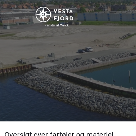
Gå
til
hovedindhold
Oversigt over fartøjer og materiel