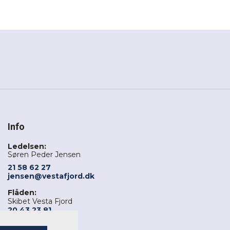
Info
Ledelsen:
Søren Peder Jensen
21 58 62 27
jensen@vestafjord.dk
Flåden:
Skibet Vesta Fjord
20 43 23 81
Skibet Camilla Fjord