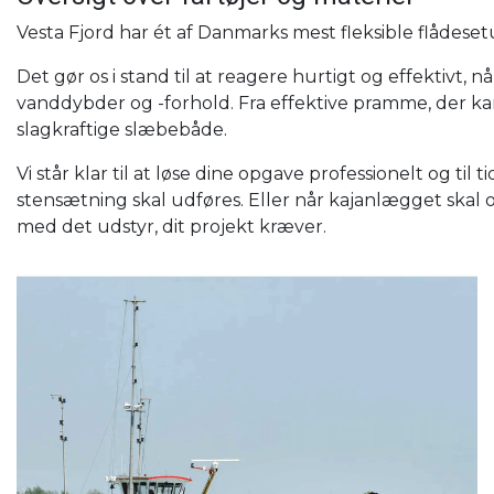
Vesta Fjord har ét af Danmarks mest fleksible flådeset
Det gør os i stand til at reagere hurtigt og effektivt, n
vanddybder og -forhold. Fra effektive pramme, der kan t
slagkraftige slæbebåde.
Vi står klar til at løse dine opgave professionelt og ti
stensætning skal udføres. Eller når kajanlægget skal o
med det udstyr, dit projekt kræver.