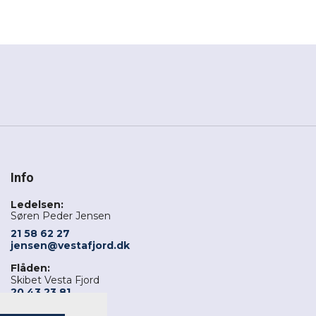
Info
Ledelsen:
Søren Peder Jensen
21 58 62 27
jensen@vestafjord.dk
Flåden:
Skibet Vesta Fjord
20 43 23 81