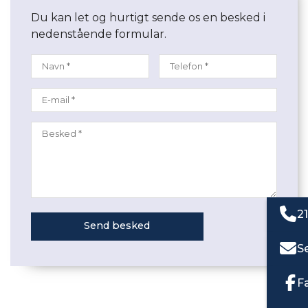
Du kan let og hurtigt sende os en besked i
nedenstående formular.
21
S
F