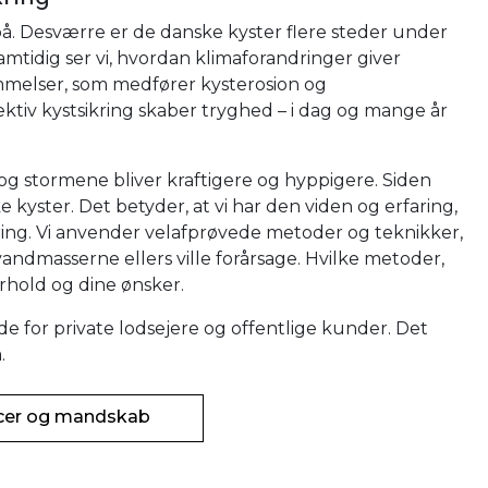
 på. Desværre er de danske kyster flere steder under
samtidig ser vi, hvordan klimaforandringer giver
melser, som medfører kysterosion og
ktiv kystsikring skaber tryghed – i dag og mange år
, og stormene bliver kraftigere og hyppigere. Siden
e kyster. Det betyder, at vi har den viden og erfaring,
kring. Vi anvender velafprøvede metoder og teknikker,
ndmasserne ellers ville forårsage. Hvilke metoder,
orhold og dine ønsker.
de for private lodsejere og offentlige kunder. Det
a.
ncer og mandskab