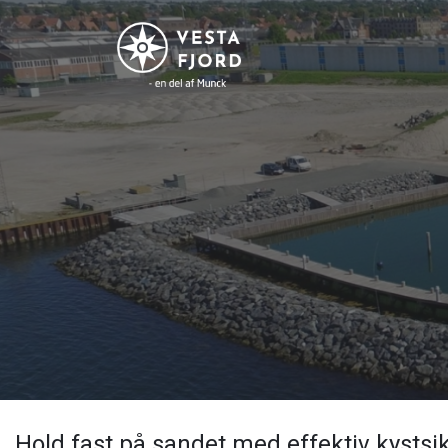
Gå
til
hovedindhold
Hold fast på sandet med effektiv kystsi